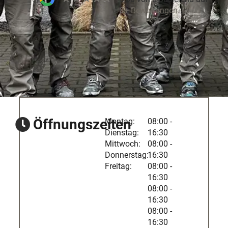
8+ Bewertungen.
Öffnungszeiten
Montag:
08:00 -
Dienstag:
16:30
Mittwoch:
08:00 -
Donnerstag:
16:30
Freitag:
08:00 -
16:30
08:00 -
16:30
08:00 -
16:30