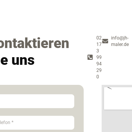
ontaktieren
02
info@jh-
17
maler.de
3
ie uns
99
94
29
0