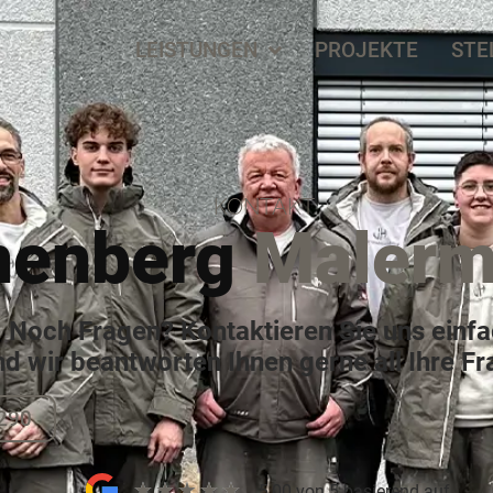
LEISTUNGEN
PROJEKTE
STE
KONTAKT
nenberg
Malerm
Noch Fragen? Kontaktieren Sie uns einf
nd wir beantworten Ihnen gerne all Ihre Fr
290
★
★
★
★
★
5,00 von 5 basierend auf