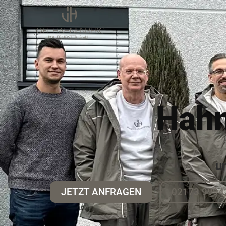
Hah
u
JETZT ANFRAGEN
02173 9994