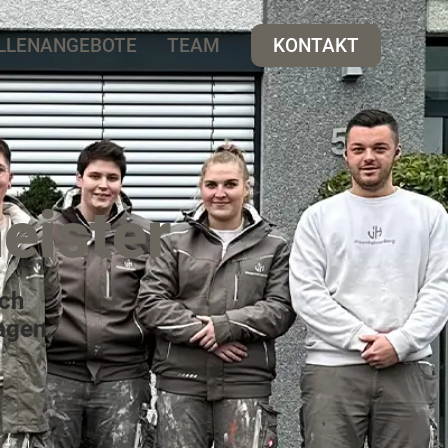
LLENANGEBOTE
TEAM
KONTAKT
eister
ach
agen.